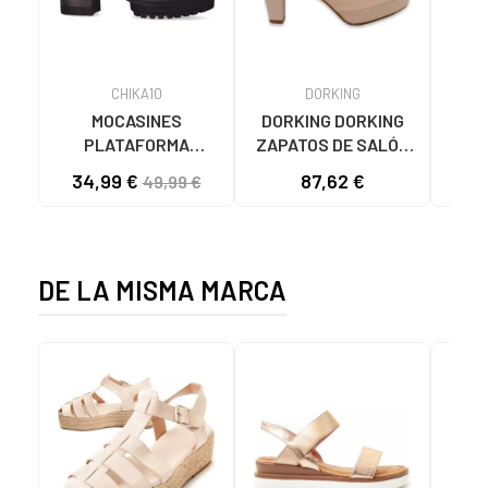
CHIKA10
DORKING
MOCASINES
DORKING DORKING
Zap
PLATAFORMA
ZAPATOS DE SALÓN
GEOX
CHIKA10 PILAR 26
CON PULSERA Y
ZAPA
34,99 €
87,62 €
50
49,99 €
NEGROS NEGRO-
PLATAFORMA BEIGE
MU
BLACK
DA
DE LA MISMA MARCA