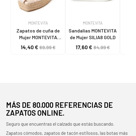
MONTEVITA
MONTEVITA
Zapatos de cuña de
Sandalias MONTEVITA
Mujer MONTEVITA
de Mujer SILIA8 GOLD
SANDALIAS DE CUÑA
COM
14,40 €
17,60 €
7
69,99 €
84,99 €
MONTEVITA MECALI
DE P
BEIGE
MÁS DE 80.000 REFERENCIAS DE
ZAPATOS ONLINE.
Seguro que encuentras el calzado que estás buscando.
Zapatos cómodos, zapatos de tacón estilosos, las botas más