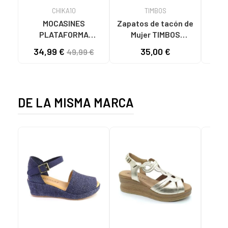
CHIKA10
TIMBOS
MOCASINES
Zapatos de tacón de
DOR
PLATAFORMA
Mujer TIMBOS
ZAP
CHIKA10 PILAR 26
SANDALIA TACON
CO
34,99 €
35,00 €
49,99 €
NEGROS NEGRO-
VESTIR MUJER
PLA
BLACK
BUGANVILLA 131221
VARIOS COLORES
DE LA MISMA MARCA