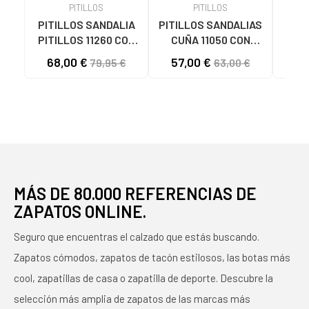
PITILLOS
PITILLOS
PITILLOS SANDALIA
PITILLOS SANDALIAS
Sand
PITILLOS 11260 CON
CUÑA 11050 CON
PIT
CUÑA Y CIERRE DE
CIERRE DE HEBILLA
080
68,00 €
57,00 €
59
79,95 €
63,00 €
HEBILLA AZUL
ORO DORADO
MARINO
MÁS DE 80.000 REFERENCIAS DE
ZAPATOS ONLINE.
Seguro que encuentras el calzado que estás buscando.
Zapatos cómodos, zapatos de tacón estilosos, las botas más
cool, zapatillas de casa o zapatilla de deporte. Descubre la
selección más amplia de zapatos de las marcas más