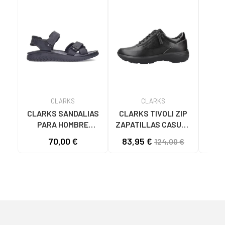
CLARKS
CLARKS
CLARKS SANDALIAS
CLARKS TIVOLI ZIP
CLA
PARA HOMBRE
ZAPATILLAS CASUAL
HOM
WESLEY BLACK
- NEGRO BLACK
EDG
70,00 €
83,95 €
54
124,00 €