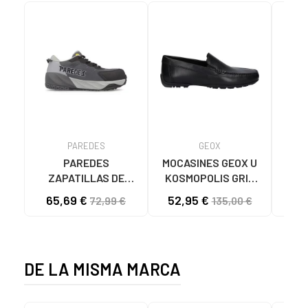
PAREDES
GEOX
PAREDES
MOCASINES GEOX U
Zapa
ZAPATILLAS DE
KOSMOPOLIS GRIP
XT
SEGURIDAD AVATAR
HOMBRE NEGROS
65,69 €
52,95 €
72,99 €
135,00 €
GRIS GRIS
C9999 BLACK
DE LA MISMA MARCA