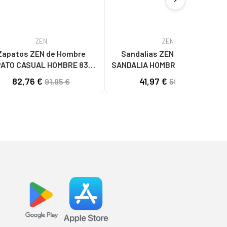
chevron_right
ZEN
ZEN
apatos ZEN de Hombre
Sandalias ZEN de Hombre
ATO CASUAL HOMBRE 8387
SANDALIA HOMBRE PIEL 678718
CUERO
MARRON
82,76 €
41,97 €
91,95 €
59,95 €