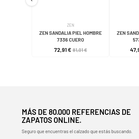
chevron_left
ZEN
ZEN SANDALIA PIEL HOMBRE
ZEN SAND
7336 CUERO
57
72,91 €
47,
81,01 €
MÁS DE 80.000 REFERENCIAS DE
ZAPATOS ONLINE.
Seguro que encuentras el calzado que estás buscando.