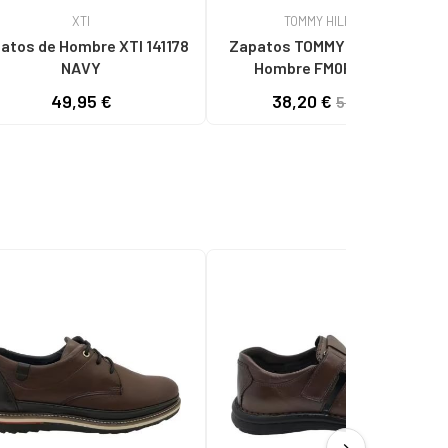
XTI
TOMMY HILFIGER
atos de Hombre XTI 141178
Zapatos TOMMY HILFIGER de
NAVY
Hombre FM0FM05353
ESPADRILLE CORE DW5 DESERT
49,95 €
38,20 €
54,90 €
SKY