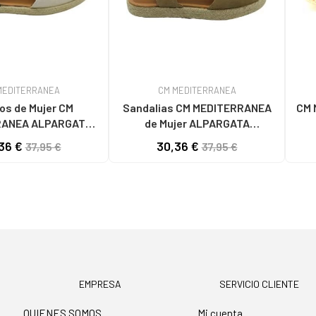
MEDITERRANEA
CM MEDITERRANEA
os de Mujer CM
Sandalias CM MEDITERRANEA
CM 
RANEA ALPARGATA
de Mujer ALPARGATA
35 CON ELÁSTICOS
VALENCIANA MUJER
36 €
30,36 €
37,95 €
37,95 €
NEGRO
MEDITERRANEA 30135 ARENA
EMPRESA
SERVICIO CLIENTE
QUIENES SOMOS
Mi cuenta