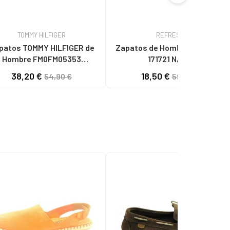
TOMMY HILFIGER
REFRESH
patos TOMMY HILFIGER de
Zapatos de Hombre REFRESH
Hombre FM0FM05353
171721 NAVY
ILLE CORE DW5 DESERT
38,20 €
18,50 €
54,90 €
59,95 €
SKY