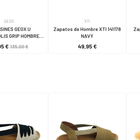
GEOX
XTI
SINES GEOX U
Zapatos de Hombre XTI 141178
Za
LIS GRIP HOMBRE
NAVY
S C9999 BLACK
ESPADR
95 €
49,95 €
135,00 €