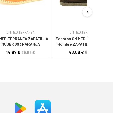
chevron_right
CM MEDITERRANEA
CM MEDITERRANEA
MEDITERRANEA ZAPATILLA
Zapatos CM MEDITERRANEA de
MUJER 693 NARANJA
Hombre ZAPATILLA NAUTICO
HOMBRE MEDITERRANEA 40035
14,97 €
48,56 €
29,95 €
53,95 €
ARENA