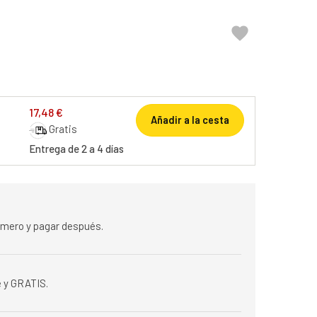

17,48 €
Añadir a la cesta
Gratis
Entrega de 2 a 4 días
rimero y pagar después.
 y GRATIS.