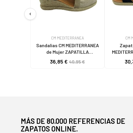
chevron_left
CM MEDITERRANEA
CM 
Sandalias CM MEDITERRANEA
Zapat
de Mujer ZAPATILLA
MEDITER
ESPARTENA MUJER
PLANA 501
36,85 €
30,
40,95 €
MEDITERRANEA 50185 ORO
MÁS DE 80.000 REFERENCIAS DE
ZAPATOS ONLINE.