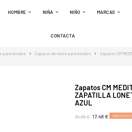
HOMBRE
NIÑA
NIÑO
MARCAS
CONTACTA
s para hombre
Zapatos de vestir para hombre
Zapatos CM MED
Zapatos CM MED
ZAPATILLA LONE
AZUL
17,48 €
34,95 €
DESCUENTO D