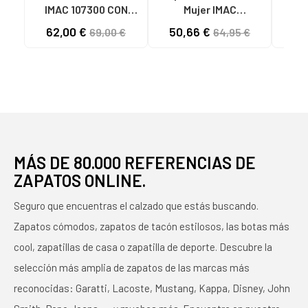
IMAC 107300 CON
Mujer IMAC
M
PLATAFORMA BEIGE
ZAPATILLAS AZULES
SAND
62,00 €
50,66 €
58
69,00 €
64,95 €
CASUAL 02751-009
BLU-BLU TESS
MÁS DE 80.000 REFERENCIAS DE
ZAPATOS ONLINE.
Seguro que encuentras el calzado que estás buscando.
Zapatos cómodos, zapatos de tacón estilosos, las botas más
cool, zapatillas de casa o zapatilla de deporte. Descubre la
selección más amplia de zapatos de las marcas más
reconocidas: Garatti, Lacoste, Mustang, Kappa, Disney, John