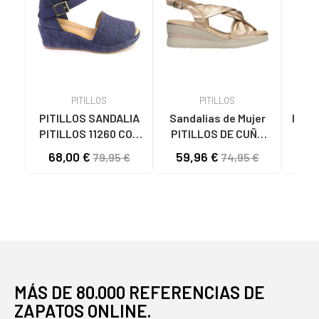
PITILLOS
PITILLOS
PITILLOS SANDALIA
Sandalias de Mujer
PITI
PITILLOS 11260 CON
PITILLOS DE CUÑA
CU
CUÑA Y CIERRE DE
080-5611 DORADAS
CIE
68,00 €
59,96 €
57
79,95 €
74,95 €
HEBILLA AZUL
ORO
O
MARINO
MÁS DE 80.000 REFERENCIAS DE
ZAPATOS ONLINE.