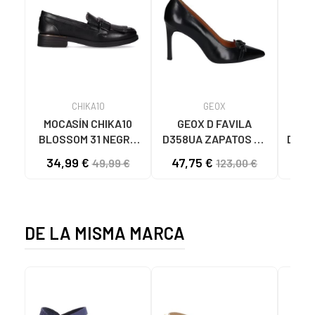
CHIKA10
GEOX
MOCASÍN CHIKA10
GEOX D FAVILA
GIO
BLOSSOM 31 NEGRO
D358UA ZAPATOS DE
DE T
NEGRO-BLACK
TACÓN MUJER C9999
34,99 €
47,75 €
6
49,99 €
123,00 €
BLACK
BA
DE LA MISMA MARCA