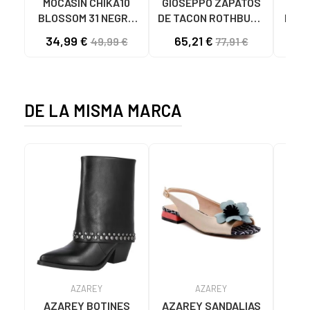
MOCASÍN CHIKA10
GIOSEPPO ZAPATOS
G
BLOSSOM 31 NEGRO
DE TACON ROTHBURY
D358
NEGRO-BLACK
SANDALIAS
TACÓ
34,99 €
65,21 €
47
49,99 €
77,91 €
BAILARINA PIEL
NEGRO
DE LA MISMA MARCA
AZAREY
AZAREY
AZAREY BOTINES
AZAREY SANDALIAS
AZ