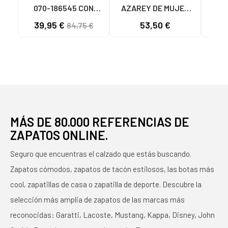
070-186545 CON
AZAREY DE MUJER
POLAINA Y
CON ADORNO FLORAL
ME
39,95 €
53,50 €
43
84,75 €
TACHUELAS NEGRO
MULTICOLOR
TAC
MÁS DE 80.000 REFERENCIAS DE
ZAPATOS ONLINE.
Seguro que encuentras el calzado que estás buscando.
Zapatos cómodos, zapatos de tacón estilosos, las botas más
cool, zapatillas de casa o zapatilla de deporte. Descubre la
selección más amplia de zapatos de las marcas más
reconocidas: Garatti, Lacoste, Mustang, Kappa, Disney, John