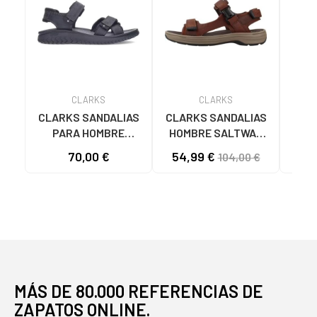
CLARKS
CLARKS
CLARKS SANDALIAS
CLARKS SANDALIAS
CLA
PARA HOMBRE
HOMBRE SALTWAY
HOM
WESLEY BLACK
EDGE PIEL MARRÓN
EDG
70,00 €
54,99 €
54
104,00 €
BROWN
MÁS DE 80.000 REFERENCIAS DE
ZAPATOS ONLINE.