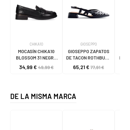
CHIKA10
GIOSEPPO
MOCASÍN CHIKA10
GIOSEPPO ZAPATOS
G
BLOSSOM 31 NEGRO
DE TACON ROTHBURY
D358
NEGRO-BLACK
SANDALIAS
TACÓ
34,99 €
65,21 €
47
49,99 €
77,91 €
BAILARINA PIEL
NEGRO
DE LA MISMA MARCA