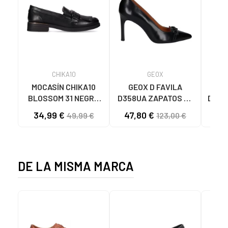
CHIKA10
GEOX
MOCASÍN CHIKA10
GEOX D FAVILA
GIO
BLOSSOM 31 NEGRO
D358UA ZAPATOS DE
DE T
NEGRO-BLACK
TACÓN MUJER C9999
34,99 €
47,80 €
6
49,99 €
123,00 €
BLACK
BA
DE LA MISMA MARCA