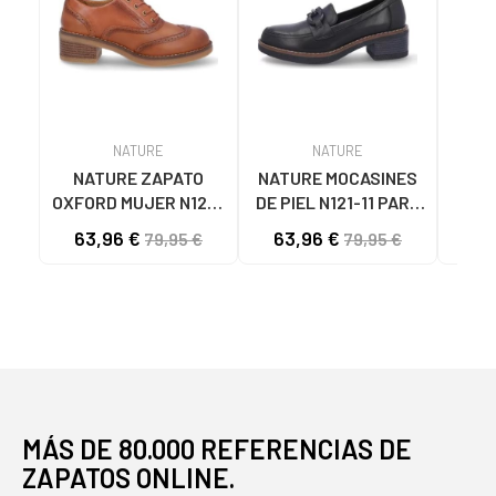
NATURE
NATURE
NATURE ZAPATO
NATURE MOCASINES
NAT
OXFORD MUJER N120-
DE PIEL N121-11 PARA
N121
33 PIEL CAMEL
MUJER NEGROPIEL
C
63,96 €
63,96 €
63
79,95 €
79,95 €
CAMELPIEL
NEGRO
MÁS DE 80.000 REFERENCIAS DE
ZAPATOS ONLINE.