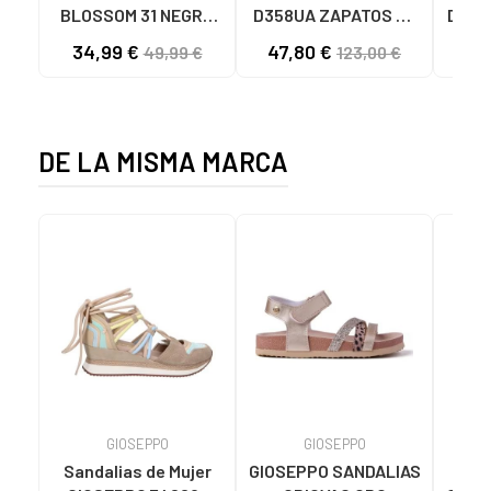
BLOSSOM 31 NEGRO
D358UA ZAPATOS DE
DE T
NEGRO-BLACK
TACÓN MUJER C9999
34,99 €
47,80 €
6
49,99 €
123,00 €
BLACK
BA
DE LA MISMA MARCA
GIOSEPPO
GIOSEPPO
Sandalias de Mujer
GIOSEPPO SANDALIAS
Sand