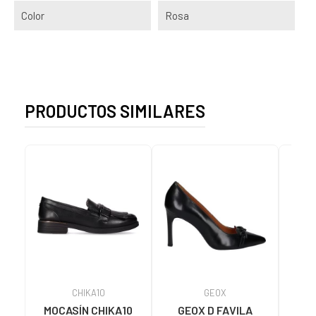
Color
Rosa
PRODUCTOS SIMILARES
CHIKA10
GEOX
MOCASÍN CHIKA10
GEOX D FAVILA
GIO