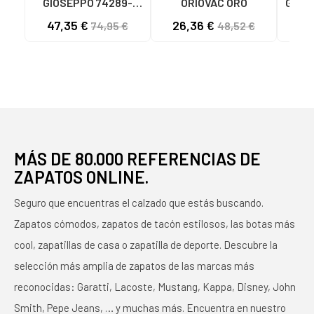
GIOSEPPO 74289-
ORIOVAC ORO
GIOS
BRIDPORT BEIG BEIG
CUA A
47,35 €
26,36 €
29
74,95 €
48,52 €
MÁS DE 80.000 REFERENCIAS DE
ZAPATOS ONLINE.
Seguro que encuentras el calzado que estás buscando.
Zapatos cómodos, zapatos de tacón estilosos, las botas más
cool, zapatillas de casa o zapatilla de deporte. Descubre la
selección más amplia de zapatos de las marcas más
reconocidas: Garatti, Lacoste, Mustang, Kappa, Disney, John
Smith, Pepe Jeans, … y muchas más. Encuentra en nuestro