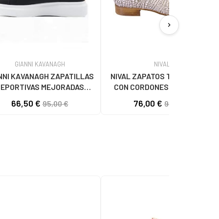
chevron_right
GIANNI KAVANAGH
NIVAL
NNI KAVANAGH ZAPATILLAS
NIVAL ZAPATOS TIPO OXFORD
EPORTIVAS MEJORADAS
CON CORDONES Y TEXTURA
NEGRO
GRABADA CAMEL
66,50 €
76,00 €
95,00 €
95,00 €