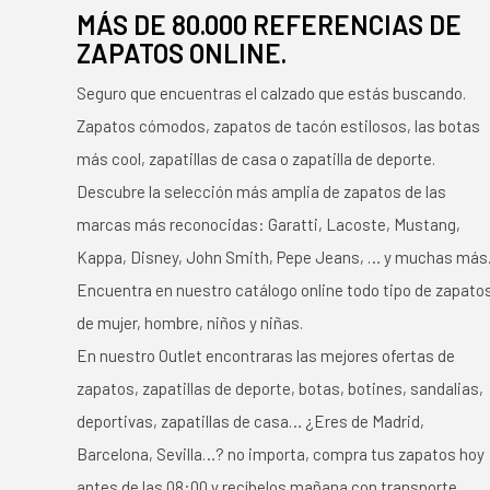
MÁS DE 80.000 REFERENCIAS DE
ZAPATOS ONLINE.
Seguro que encuentras el calzado que estás buscando.
Zapatos cómodos, zapatos de tacón estilosos, las botas
más cool, zapatillas de casa o zapatilla de deporte.
Descubre la selección más amplia de zapatos de las
marcas más reconocidas: Garatti, Lacoste, Mustang,
Kappa, Disney, John Smith, Pepe Jeans, … y muchas más
Encuentra en nuestro catálogo online todo tipo de zapato
de mujer, hombre, niños y niñas.
En nuestro Outlet encontraras las mejores ofertas de
zapatos, zapatillas de deporte, botas, botines, sandalias,
deportivas, zapatillas de casa… ¿Eres de Madrid,
Barcelona, Sevilla…? no importa, compra tus zapatos hoy
antes de las 08:00 y recíbelos mañana con transporte