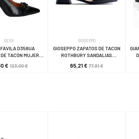
GEOX
GIOSEPPO
 FAVILA D358UA
GIOSEPPO ZAPATOS DE TACON
GIA
 DE TACÓN MUJER
ROTHBURY SANDALIAS
D
999 BLACK
BAILARINA PIEL NEGRO
80 €
65,21 €
123,00 €
77,91 €