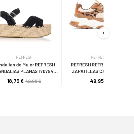
chevron_right
REFRESH
REFRESH
ndalias de Mujer REFRESH
REFRESH REFRESH 173104
ANDALIAS PLANAS 170794
ZAPATILLAS CASUAL CON
NEGRO
ESTAMPADO ANIMAL Y SUELA
18,75 €
49,95 €
42,90 €
CHUNKY CAMEL