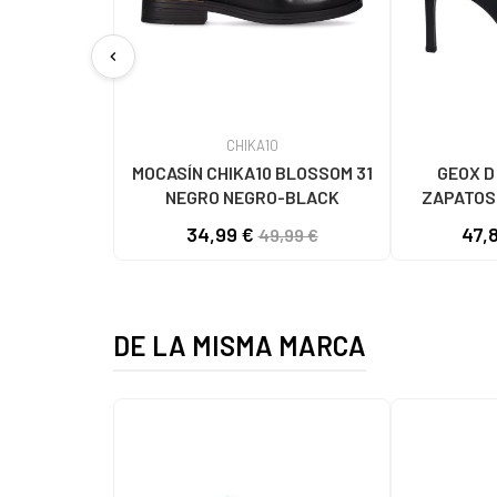
chevron_left
CHIKA10
MOCASÍN CHIKA10 BLOSSOM 31
GEOX D
NEGRO NEGRO-BLACK
ZAPATOS
C9
34,99 €
47,
49,99 €
DE LA MISMA MARCA