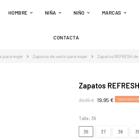
HOMBRE
NIÑA
NIÑO
MARCAS
CONTACTA
s para mujer
Zapatos de vestir para mujer
Zapatos REFRESH de 
Zapatos REFRESH
19,95 €
39,95 €
DESCUENTO D
Talla: 36
36
37
38
3