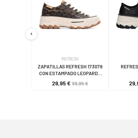
chevron_left
REFRESH
ZAPATILLAS REFRESH 173079
REFRES
CON ESTAMPADO LEOPARDO
LEOPARDO
29,95 €
29,
39,95 €