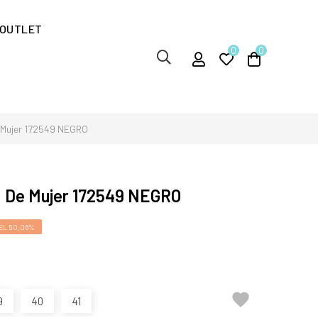
OUTLET
0
0
Mujer 172549 NEGRO
 De Mujer 172549 NEGRO
EL 50,06%

9
40
41