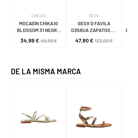
CHIKA10
GEOX
MOCASÍN CHIKA10
GEOX D FAVILA
GIO
BLOSSOM 31 NEGRO
D358UA ZAPATOS DE
DE T
NEGRO-BLACK
TACÓN MUJER C9999
34,99 €
47,80 €
6
49,99 €
123,00 €
BLACK
BA
DE LA MISMA MARCA