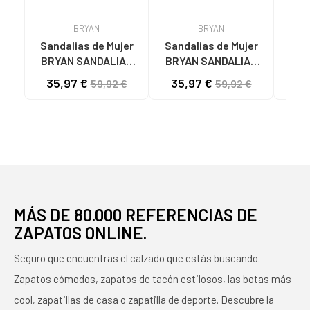
BRYAN
BRYAN
Sandalias de Mujer
Sandalias de Mujer
Sanda
BRYAN SANDALIAS
BRYAN SANDALIAS
Mu
4606 DESERT GOLD
1540 CRETA GOLD
PA
35,97 €
35,97 €
36
59,92 €
59,92 €
MÁS DE 80.000 REFERENCIAS DE
ZAPATOS ONLINE.
Seguro que encuentras el calzado que estás buscando.
Zapatos cómodos, zapatos de tacón estilosos, las botas más
cool, zapatillas de casa o zapatilla de deporte. Descubre la