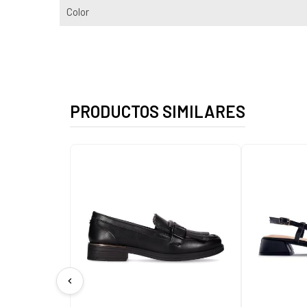
Color
PRODUCTOS SIMILARES
chevron_left