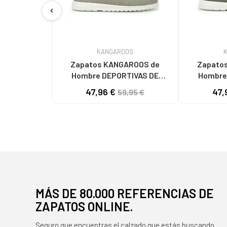
chevron_left
KANGAROOS
Zapatos KANGAROOS de
Zapatos
Hombre DEPORTIVAS DE
Hombre
HOMBRE K130-7 LAV TAUPELAV
HOMBRE K130-6 LA
47,96 €
47,
59,95 €
TAUPE
MÁS DE 80.000 REFERENCIAS DE
ZAPATOS ONLINE.
Seguro que encuentras el calzado que estás buscando.