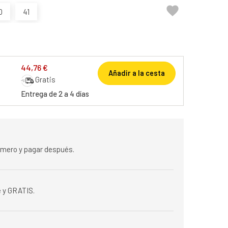

0
41
44,76 €
Añadir a la cesta
Gratis
Entrega de 2 a 4 días
rimero y pagar después.
 y GRATIS.