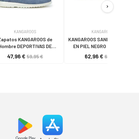
chevron_right
KANGAROOS
KANGAROOS
Zapatos KANGAROOS de
KANGAROOS SANDALIAS 1003-1
Hombre DEPORTIVAS DE
EN PIEL NEGRO NEGROPIEL
E K130-4 LAV AZULLAV
47,96 €
62,96 €
59,95 €
69,95 €
AZUL