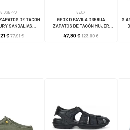
GIOSEPPO
GEOX
ZAPATOS DE TACON
GEOX D FAVILA D358UA
GIA
URY SANDALIAS
ZAPATOS DE TACÓN MUJER
D
INA PIEL NEGRO
C9999 BLACK
,21 €
47,80 €
77,91 €
123,00 €