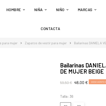
HOMBRE
NIÑA
NIÑO
MARCAS
CONTACTA
s para mujer
Zapatos de vestir para mujer
Bailarinas DANIELA 
Bailarinas DANIE
DE MUJER BEIGE
48,00 €
59,50 €
DESCUENTO D
Talla: 36