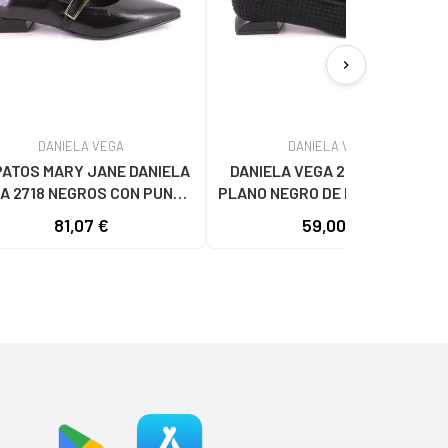
chevron_right
DANIELA VEGA
DANIELA VEGA
ATOS MARY JANE DANIELA
DANIELA VEGA 2654 ZAPATO
A 2718 NEGROS CON PUNTA
PLANO NEGRO DE PUNTO NEGRO
A Y HEBILLA DORADA NEGRO
81,07 €
59,00 €