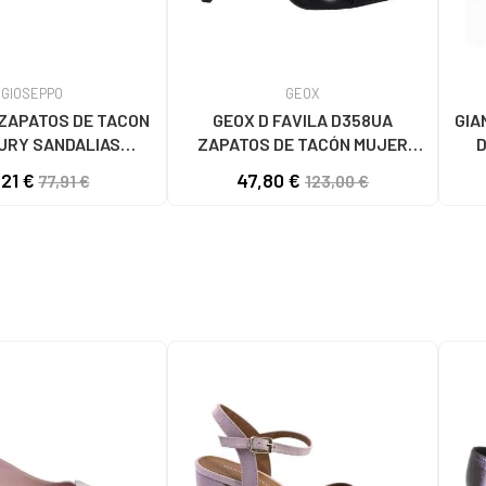
GIOSEPPO
GEOX
ZAPATOS DE TACON
GEOX D FAVILA D358UA
GIA
URY SANDALIAS
ZAPATOS DE TACÓN MUJER
D
INA PIEL NEGRO
C9999 BLACK
,21 €
47,80 €
77,91 €
123,00 €