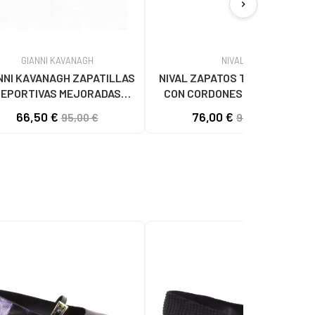
chevron_right
GIANNI KAVANAGH
NIVAL
NNI KAVANAGH ZAPATILLAS
NIVAL ZAPATOS TIPO OXFORD
EPORTIVAS MEJORADAS
CON CORDONES Y TEXTURA
NEGRO
GRABADA CAMEL
66,50 €
76,00 €
95,00 €
95,00 €