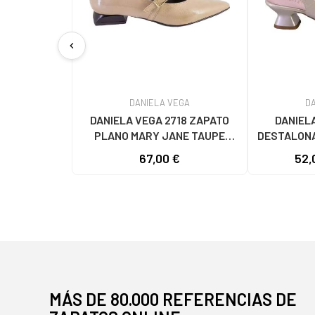
chevron_left
DANIELA VEGA
D
DANIELA VEGA 2718 ZAPATO
DANIEL
PLANO MARY JANE TAUPE
DESTALONA
TAUPE
282
67,00 €
52,
MÁS DE 80.000 REFERENCIAS DE