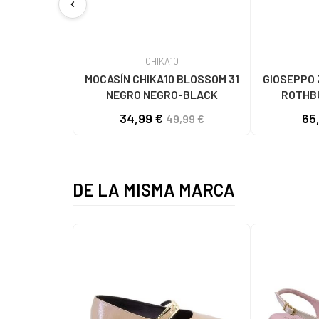
chevron_left
CHIKA10
MOCASÍN CHIKA10 BLOSSOM 31
GIOSEPPO 
NEGRO NEGRO-BLACK
ROTHB
BAILAR
34,99 €
65
49,99 €
DE LA MISMA MARCA