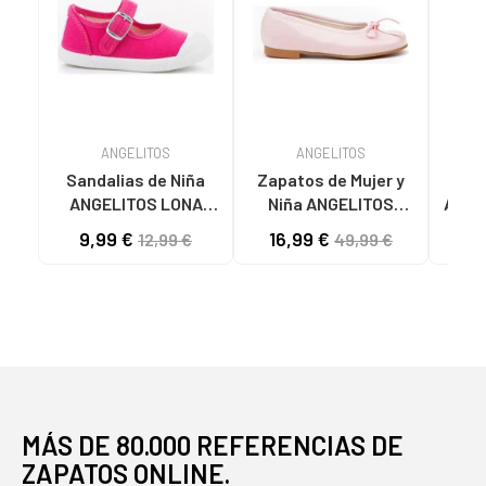
ANGELITOS
ANGELITOS
Sandalias de Niña
Zapatos de Mujer y
Za
ANGELITOS LONA
Niña ANGELITOS
ANGE
TEXTIL 126 FUXIA
BAILARINA PIEL 1565
LINO
9,99 €
16,99 €
12,99 €
49,99 €
ROSA
MÁS DE 80.000 REFERENCIAS DE
ZAPATOS ONLINE.