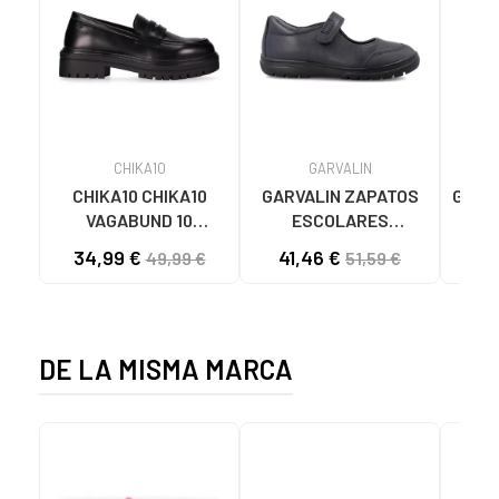
CHIKA10
GARVALIN
CHIKA10 CHIKA10
GARVALIN ZAPATOS
GEOX 
VAGABUND 10
ESCOLARES
HADR
MOCASINES NEGROS
MERCEDITAS PIEL
34,99 €
41,46 €
27
49,99 €
51,59 €
NEGRO-BLACK
253-528546 AZUL
MARINO
DE LA MISMA MARCA