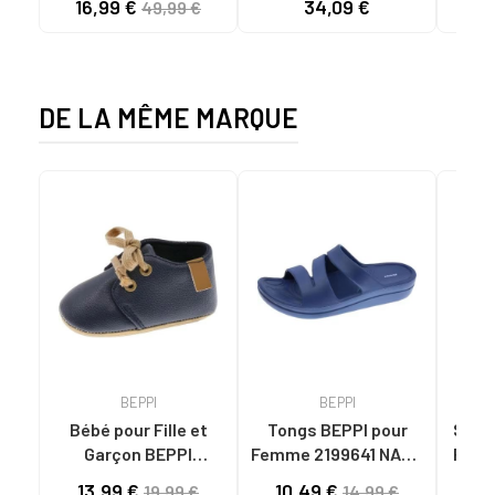
16,99 €
34,09 €
49,99 €
BAILARINA PIEL 1565
APPLICATION
ROSA
FLORALE 870178
ROSA
DE LA MÊME MARQUE
BEPPI
BEPPI
Bébé pour Fille et
Tongs BEPPI pour
Sandal
Garçon BEPPI
Femme 2199641 NAVY
Femme
BABUCHE NAVY BLUE
BLUE
13,99 €
10,49 €
11
19,99 €
14,99 €