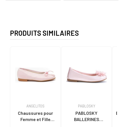
PRODUITS SIMILAIRES
ANGELITOS
PABLOSKY
Chaussures pour
PABLOSKY
BATI
Femme et Fille
BALLERINES
BA
ANGELITOS
HABILLÉES AVEC
AVE