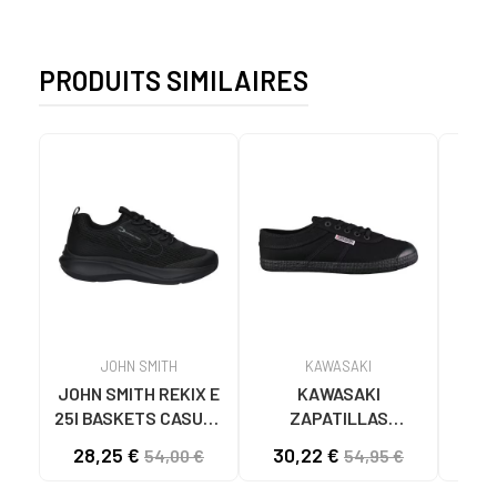
PRODUITS SIMILAIRES
JOHN SMITH
KAWASAKI
JOHN SMITH REKIX E
KAWASAKI
MU
25I BASKETS CASUAL
ZAPATILLAS
LOO
HOMME NOIR NEGRO
KAWASAKI ORIGINAL
B
28,25 €
30,22 €
57
54,00 €
54,95 €
CANVAS K192495
4891
1001S SOLID BLACK