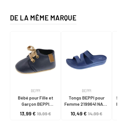
1001S BLACK SOLID
DE LA MÊME MARQUE
BEPPI
BEPPI
Bébé pour Fille et
Tongs BEPPI pour
Sandal
Garçon BEPPI
Femme 2199641 NAVY
Femme
BABUCHE NAVY BLUE
BLUE
13,99 €
10,49 €
11
19,99 €
14,99 €