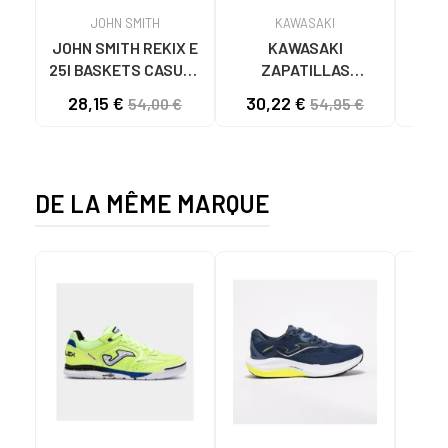
JOHN SMITH
KAWASAKI
JOHN SMITH REKIX E
KAWASAKI
MU
25I BASKETS CASUAL
ZAPATILLAS
LOO
HOMME NOIR NEGRO
KAWASAKI ORIGINAL
B
28,15 €
30,22 €
57
54,00 €
54,95 €
CANVAS K192495
4891
1001S SOLID BLACK
1001S BLACK SOLID
DE LA MÊME MARQUE