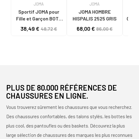
JOMA
JOMA
Sportif JOMA pour
JOMA HOMBRE
C
Fille et Garçon BOTA
HISPALIS 2525 GRIS
CASU
TOP FLEX 2511 VARIOS
38,49 €
68,00 €
32
48,72 €
86,00 €
COLORES
RME
PLUS DE 80.000 RÉFÉRENCES DE
CHAUSSURES EN LIGNE.
Vous trouverez sûrement les chaussures que vous recherchez.
Des chaussures confortables, des talons stylés, les bottes les
plus cool, des pantoufles ou des baskets. Découvrez la plus
large sélection de chaussures des marques les plus reconnues