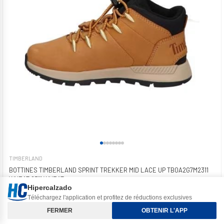
TIMBERLAND
BOTTINES TIMBERLAND SPRINT TREKKER MID LACE UP TB0A2G7M2311
WHEAT 2311 WHEAT
Hipercalzado
49,80 €
75,00 €
-34%
Téléchargez l'application et profitez de réductions exclusives
Tri et Filtres
FERMER
OBTENIR L'APP