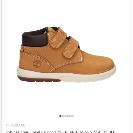
TIMBERLAND
Bottines pour Fille et Garçon TIMBERLAND TB0A1JVP2311 TODDLE