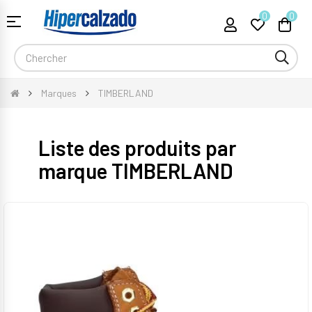
0
0
Basculer
☰
la
navigation
Marques
TIMBERLAND
Liste des produits par
marque TIMBERLAND