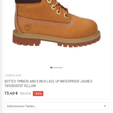
TIMBERLAND
BOTTES TIMBERLAND 6 INCH LACE UP WATERPROOF JAUNES
TB1128097131 YELLOW
73,40 €
153,12 €
-52%