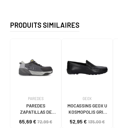
PRODUITS SIMILAIRES
PAREDES
GEOX
PAREDES
MOCASSINS GEOX U
Cha
ZAPATILLAS DE
KOSMOPOLIS GRIP
Hom
SEGURIDAD AVATAR
HOMME NOIR C9999
65,69 €
52,95 €
72,99 €
135,00 €
GRIS GRIS
BLACK