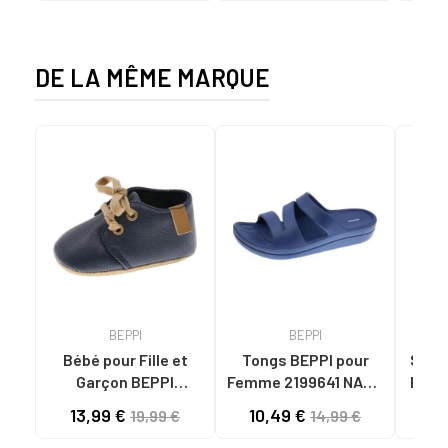
DE LA MÊME MARQUE
BEPPI
BEPPI
Bébé pour Fille et
Tongs BEPPI pour
Sandal
Garçon BEPPI
Femme 2199641 NAVY
Femme
BABUCHE NAVY BLUE
BLUE
13,99 €
10,49 €
11
19,99 €
14,99 €