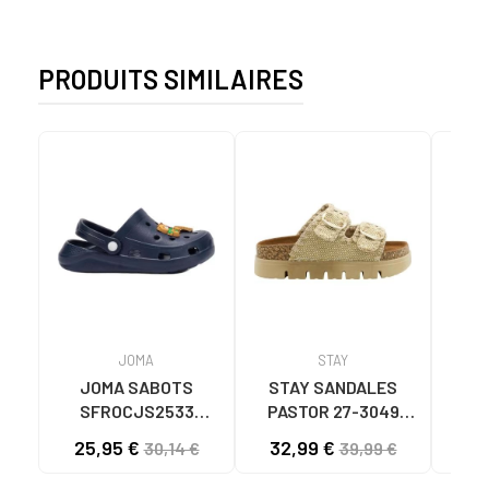
PRODUITS SIMILAIRES
JOMA
STAY
JOMA SABOTS
STAY SANDALES
Sabot
SFROCJS2533
PASTOR 27-3049
Fil
JUNIOR BLEU AZUL
CAMEL
25,95 €
32,99 €
25
30,14 €
39,99 €