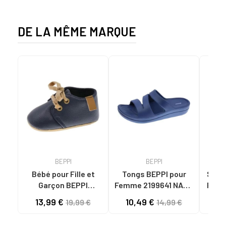
DE LA MÊME MARQUE
BEPPI
BEPPI
Bébé pour Fille et
Tongs BEPPI pour
Sandal
Garçon BEPPI
Femme 2199641 NAVY
Femme
BABUCHE NAVY BLUE
BLUE
13,99 €
10,49 €
11
19,99 €
14,99 €