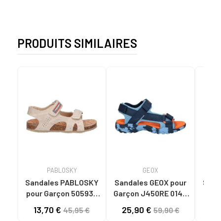
PRODUITS SIMILAIRES
PABLOSKY
GEOX
Sandales PABLOSKY
Sandales GEOX pour
Sand
pour Garçon 505930
Garçon J450RE 01411
pour
BEIGE
J BOREALIS LT BLUE-
13,70 €
25,90 €
19
45,95 €
59,90 €
NAVY C4228