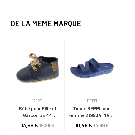
DE LA MÊME MARQUE
BEPPI
BEPPI
Bébé pour Fille et
Tongs BEPPI pour
Sandal
Garçon BEPPI
Femme 2199641 NAVY
Femme
BABUCHE NAVY BLUE
BLUE
13,99 €
10,49 €
11
19,99 €
14,99 €