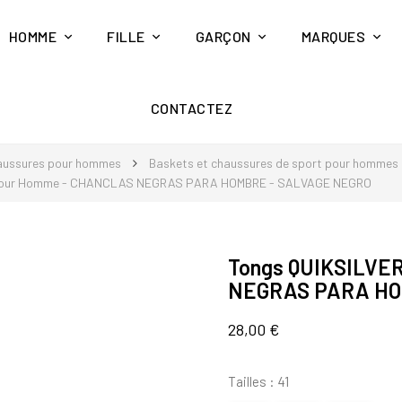
HOMME
FILLE
GARÇON
MARQUES
CONTACTEZ
aussures pour hommes
Baskets et chaussures de sport pour hommes
pour Homme - CHANCLAS NEGRAS PARA HOMBRE - SALVAGE NEGRO
Tongs QUIKSILVE
NEGRAS PARA HO
28,00 €
Tailles : 41