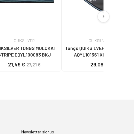
chevron_right
QUIKSILVER
QUIKSILVER
IKSILVER TONGS MOLOKAI
Tongs QUIKSILVER pour Homme
STRIPE EQYL100083 BKJ
AQYL101361 XKKB AZUL
21,49 €
29,09 €
27,21 €
Newsletter signup