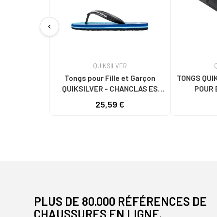
chevron_left
QUIKSILVER
Tongs pour Fille et Garçon
TONGS QUIK
QUIKSILVER - CHANCLAS ES
POUR 
PARA HOMBRE - MOLOKAI ART
25,59 €
AZUL
PLUS DE 80.000 RÉFÉRENCES DE
CHAUSSURES EN LIGNE.