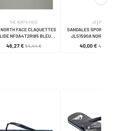
THE NORTH FACE
JEEP
 NORTH FACE CLAQUETTES
SANDALES SPORTIVES JEEP
LIDE NF0A4T2RI85 BLEU
JL51590A NOIRES NEGRO
MARINE AZUL
46,27 €
40,00 €
54,44 €
42,00 €