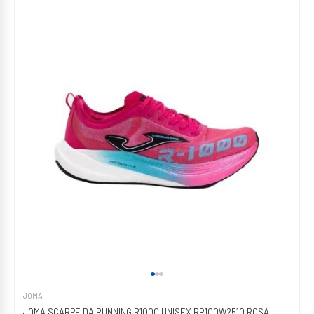
JOMA
JOMA SCARPE DA RUNNING R1000 UNISEX RR100W2510 ROSA