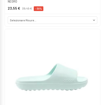
NEGRO
23,55 €
38,46 €
-39%