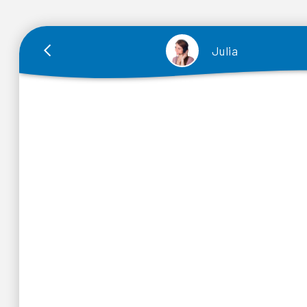
OLTRE 80.000 REFERENZE DI
Julia
SCARPE ONLINE.
Troverai sicuramente le calzature che stai cercando.
Scarpe comode, tacchi alla moda, gli stivali più cool,
pantofole da casa o scarpe da ginnastica. Scopri la più
ampia selezione di scarpe dei marchi più riconosciuti:
Garatti, Lacoste, Mustang, Kappa, Disney, John Smith,
Pepe Jeans, ... e molti altri. Trova nel nostro catalogo onlin
tutti i tipi di scarpe per donna, uomo, ragazzo e ragazza.
Nel nostro Outlet trovi le migliori offerte su scarpe,
sneakers, stivali, stivaletti, sandali, sneakers, ciabatte...
Scarpe di tutti i modelli, colori e marche, tutto nel nostro
ipermercato online Hipercalzado.com