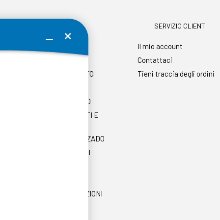
AZIENDA
SERVIZIO CLIENTI
CHI SIAMO
Il mio account
DONDE ESTAMOS
Contattaci
SPESE DI TRANSPORTO
Tieni traccia degli ordini
RESI GRATUITI
FORME DI PAGAMENTO
PROGRAMMA AFFILIATI E
RICOMPENSE
e
VENDE EN HIPERCALZADO
TERMINI E CONDIZIONI
AVISO PRIVACIDAD
AVVISO LEGALE
INCENTIVI E SOVVENZIONI
NOTIZIE