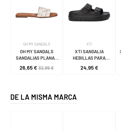
OH MY SANDALS
XTI
OH MY SANDALS
XTI SANDALIA
XTI 
SANDALIAS PLANAS
HEBILLAS PARA
LEO
5800-DO135 DOYA
MUJER 142550 NEGRO
26,65 €
24,95 €
32,95 €
DOYA CHAMPAN
DE LA MISMA MARCA