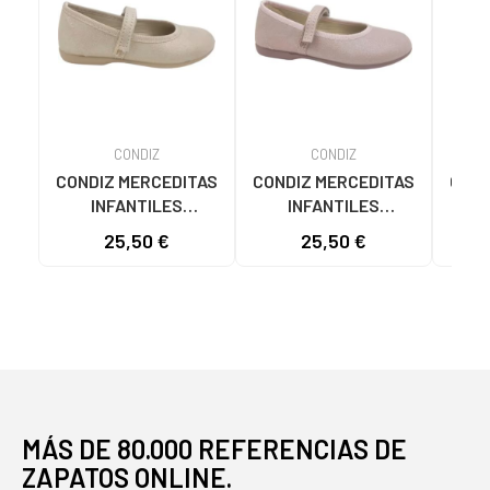
CONDIZ
CONDIZ
CONDIZ MERCEDITAS
CONDIZ MERCEDITAS
COND
INFANTILES
INFANTILES
RESPETUOSAS
RESPETUOSAS
R
25,50 €
25,50 €
CONDIZ MODELO 850
CONDIZ MODELO 850
COND
CON CIERRE DE
COLOR CON VELCRO
CO
VELCRO BEIGE
ROSA
V
MÁS DE 80.000 REFERENCIAS DE
ZAPATOS ONLINE.