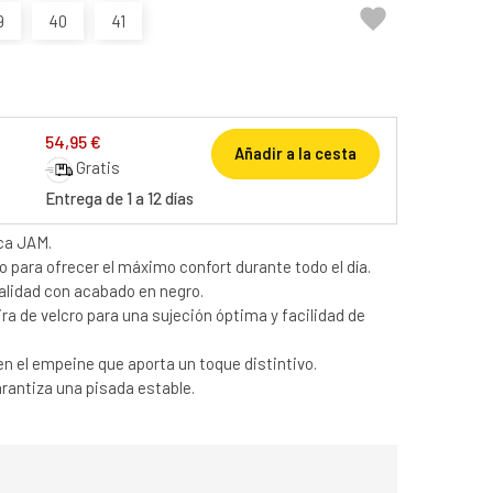

9
40
41
54,95 €
Añadir a la cesta
Gratis
Entrega de 1 a 12 días
ca JAM.
para ofrecer el máximo confort durante todo el día.
calidad con acabado en negro.
ra de velcro para una sujeción óptima y facilidad de
en el empeine que aporta un toque distintivo.
garantiza una pisada estable.