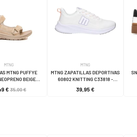
MTNG
MTNG
AS MTNG PUFFYE
MTNG ZAPATILLAS DEPORTIVAS
SN
NEOPRENO BEIGE
60802 KNITTING C33818 -
056 - PUFFYE BEIGE
BLANCO
49 €
39,95 €
35,00 €
OPRENE BEIGE