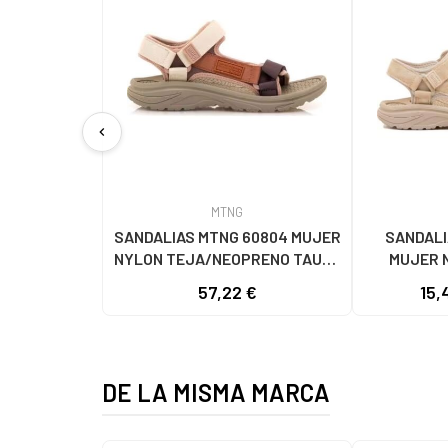
chevron_left
MTNG
SANDALIAS MTNG 60804 MUJER
SANDALI
NYLON TEJA/NEOPRENO TAUPE
MUJER 
C59615 - - NYLON TEJA -
C60056 C60
57,22 €
15,
NEOPRENE TAUPE
- NE
DE LA MISMA MARCA