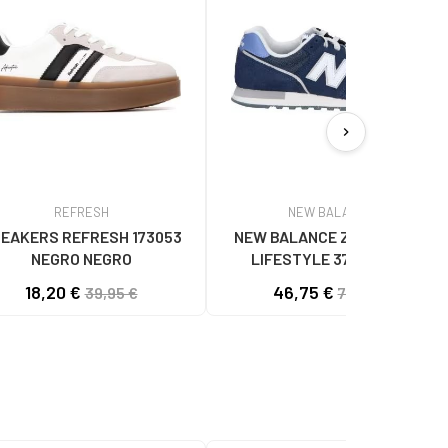
chevron_right
REFRESH
NEW BALANCE
EAKERS REFRESH 173053
NEW BALANCE ZAPATILLAS
NEGRO NEGRO
LIFESTYLE 373V2 CON
LOGOTIPO LATERAL NAVY BLUE
18,20 €
46,75 €
39,95 €
70,00 €