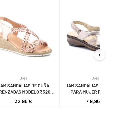
chevron_right
JAM
JAM
AM SANDALIAS DE CUÑA
JAM SANDALIAS 5051 DE PIEL
RENZADAS MODELO 3326
PARA MUJER PLATEADO
ROSA
32,95 €
49,95 €