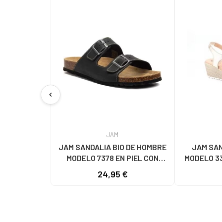
chevron_left
JAM
JAM SANDALIA BIO DE HOMBRE
JAM SAN
MODELO 7378 EN PIEL CON
MODELO 3
HEBILLAS NEGRO
24,95 €