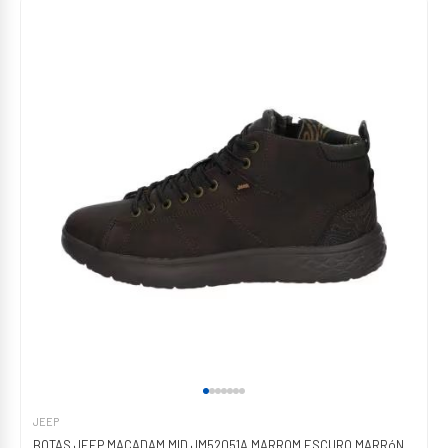
JEEP
BOTAS JEEP MACADAM MID JM52051A MARROM ESCURO MARRóN