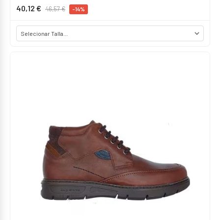
40,12 €
46,57 €
-14%