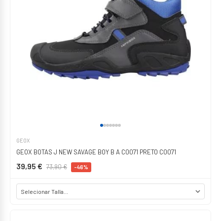
GEOX
GEOX BOTAS J NEW SAVAGE BOY B A C0071 PRETO C0071
39,95 €
73,90 €
-46%