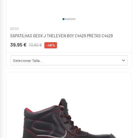
GEOX
SAPATILHAS GEOX J THELEVEN BOY C4429 PRETAS C4429
39,95 €
73,90 €
-46%