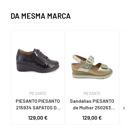
DA MESMA MARCA
PIESANTO
PIESANTO
PIESANTO PIESANTO
Sandálias PIESANTO
Sand
215934 SAPATOS DE
de Mulher 250263
de M
PELE COM
PIEL - PLATINO
MU
129,00 €
129,00 €
109
ATACADORES E
2504
FECHO NEGRO