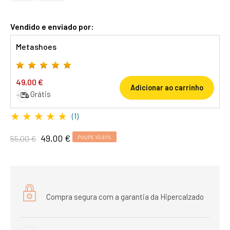
Vendido e enviado por:
Metashoes
49,00 €
Adicionar ao carrinho
Grátis
★
★
★
★
★
(1)
49,00 €
55,00 €
POUPE 10,91%
Compra segura com a garantia da Hipercalzado