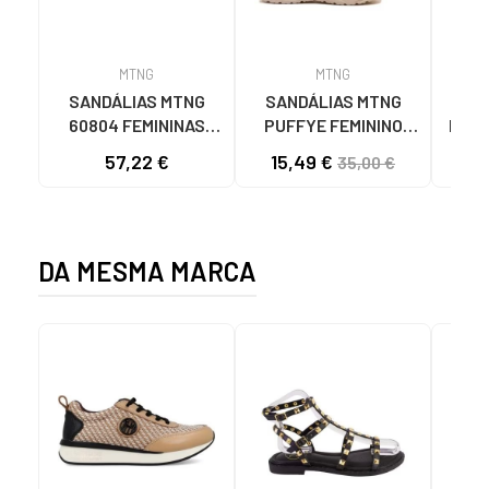
MTNG
MTNG
SANDÁLIAS MTNG
SANDÁLIAS MTNG
MTN
60804 FEMININAS
PUFFYE FEMININO
DESP
NYLON
NEOPRENE BEGE
KNI
57,22 €
15,49 €
35,00 €
TELHA/NEOPRENE
C60056 C60056 -
TAUPE C59615 - -
PUFFYE BEIGE -
NYLON TEJA -
NEOPRENE BEIGE
NEOPRENE TAUPE
DA MESMA MARCA