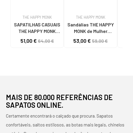
THE HAPPY MONK
THE HAPPY MONK
T
SAPATILHAS CASUAIS
Sandálias THE HAPPY
MO
THE HAPPY MONK
MONK de Mulher
H
VANITY-010 BEGE COM
MENORCA012
VAN
51,00 €
53,00 €
64,00 €
59,00 €
LOGÓTIPO DISTINTIVO
SANDALIAS DE MUJER
GELO
BEIGE
PIEL NEGRO
MAIS DE 80.000 REFERÊNCIAS DE
SAPATOS ONLINE.
Certamente encontrará o calçado que procura. Sapatos
confortáveis, saltos estilosos, as botas mais legais, chinelos