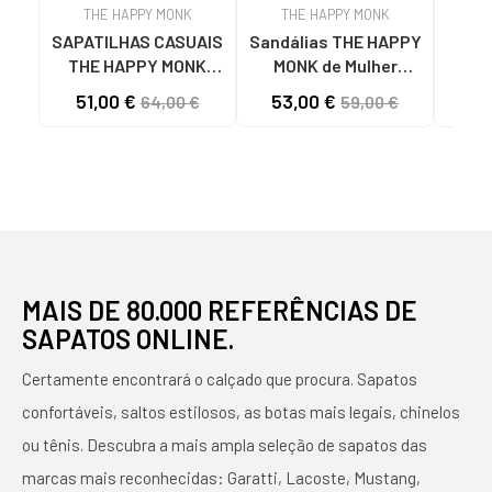
THE HAPPY MONK
THE HAPPY MONK
T
SAPATILHAS CASUAIS
Sandálias THE HAPPY
MO
THE HAPPY MONK
MONK de Mulher
H
VANITY-010 BEGE COM
MENORCA012
VAN
51,00 €
53,00 €
64,00 €
59,00 €
LOGÓTIPO DISTINTIVO
SANDALIAS DE MUJER
GELO
BEIGE
PIEL NEGRO
MAIS DE 80.000 REFERÊNCIAS DE
SAPATOS ONLINE.
Certamente encontrará o calçado que procura. Sapatos
confortáveis, saltos estilosos, as botas mais legais, chinelos
ou tênis. Descubra a mais ampla seleção de sapatos das
marcas mais reconhecidas: Garatti, Lacoste, Mustang,