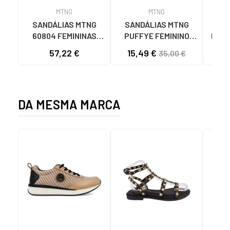
MTNG
MTNG
SANDÁLIAS MTNG
SANDÁLIAS MTNG
MTN
60804 FEMININAS
PUFFYE FEMININO
DESP
NYLON
NEOPRENE BEGE
KNI
57,22 €
15,49 €
35,00 €
TELHA/NEOPRENE
C60056 C60056 -
TAUPE C59615 - -
PUFFYE BEIGE -
NYLON TEJA -
NEOPRENE BEIGE
NEOPRENE TAUPE
DA MESMA MARCA