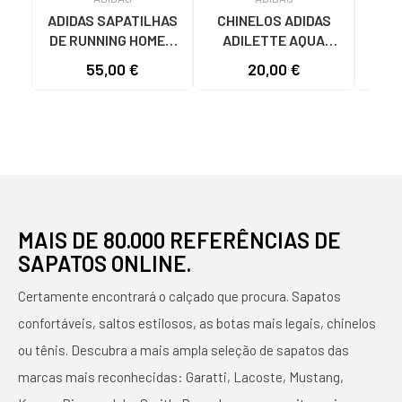
ADIDAS SAPATILHAS
CHINELOS ADIDAS
ADI
DE RUNNING HOMEM
ADILETTE AQUA
AD
GALAXY 7 M JQ2626
JS2495 MASCULINO
F355
55,00 €
20,00 €
19
CINZENTO VARIOS
AZUL AZUL
COLORES
MAIS DE 80.000 REFERÊNCIAS DE
SAPATOS ONLINE.
Certamente encontrará o calçado que procura. Sapatos
confortáveis, saltos estilosos, as botas mais legais, chinelos
ou tênis. Descubra a mais ampla seleção de sapatos das
marcas mais reconhecidas: Garatti, Lacoste, Mustang,