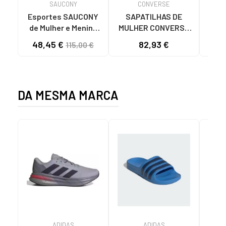
SAUCONY
CONVERSE
Esportes SAUCONY
SAPATILHAS DE
Esporte
de Mulher e Menina
MULHER CONVERSE
de M
ZAPATILLAS
560250C CHUCK
48,45 €
82,93 €
69
115,00 €
DEPORTIVAS JAZZ
TAYLOR ALL STAR
ORIGINAL - S1044
LIFT PLATFORM
ORI
HOMBRE MORADO
CANVAS LOW BLACK
5
DA MESMA MARCA
ADIDAS
ADIDAS