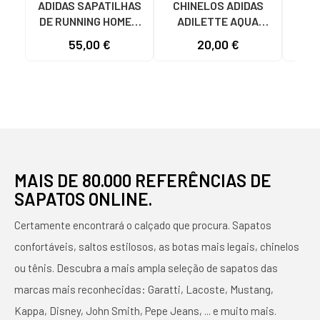
ADIDAS SAPATILHAS
CHINELOS ADIDAS
ADI
DE RUNNING HOMEM
ADILETTE AQUA
AD
GALAXY 7 M JQ2626
JS2495 MASCULINO
F355
55,00 €
20,00 €
19
CINZENTO VARIOS
AZUL AZUL
COLORES
MAIS DE 80.000 REFERÊNCIAS DE
SAPATOS ONLINE.
Certamente encontrará o calçado que procura. Sapatos
confortáveis, saltos estilosos, as botas mais legais, chinelos
ou tênis. Descubra a mais ampla seleção de sapatos das
marcas mais reconhecidas: Garatti, Lacoste, Mustang,
Kappa, Disney, John Smith, Pepe Jeans, ... e muito mais.