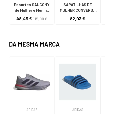
Esportes SAUCONY
SAPATILHAS DE
Esporte
de Mulher e Menina
MULHER CONVERSE
de M
ZAPATILLAS
560250C CHUCK
48,45 €
82,93 €
69
115,00 €
DEPORTIVAS JAZZ
TAYLOR ALL STAR
ORIGINAL - S1044
LIFT PLATFORM
ORI
HOMBRE MORADO
CANVAS LOW BLACK
5
DA MESMA MARCA
ADIDAS
ADIDAS