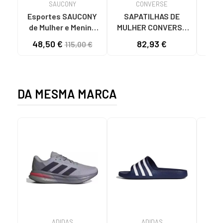
SAUCONY
CONVERSE
Esportes SAUCONY
SAPATILHAS DE
Esporte
de Mulher e Menina
MULHER CONVERSE
de M
ZAPATILLAS
560250C CHUCK
48,50 €
82,93 €
69
115,00 €
DEPORTIVAS JAZZ
TAYLOR ALL STAR
ORIGINAL - S1044
LIFT PLATFORM
ORI
HOMBRE MORADO
CANVAS LOW BLACK
5
DA MESMA MARCA
ADIDAS
ADIDAS