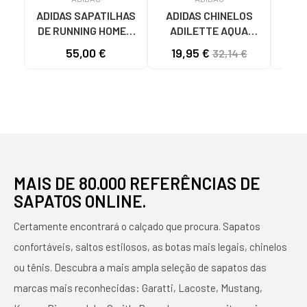
ADIDAS SAPATILHAS
ADIDAS CHINELOS
CHI
DE RUNNING HOMEM
ADILETTE AQUA
AD
GALAXY 7 M JQ2626
F35542 AZUIS AZUL
JS2
55,00 €
19,95 €
32,14 €
CINZENTO VARIOS
COLORES
MAIS DE 80.000 REFERÊNCIAS DE
SAPATOS ONLINE.
Certamente encontrará o calçado que procura. Sapatos
confortáveis, saltos estilosos, as botas mais legais, chinelos
ou tênis. Descubra a mais ampla seleção de sapatos das
marcas mais reconhecidas: Garatti, Lacoste, Mustang,