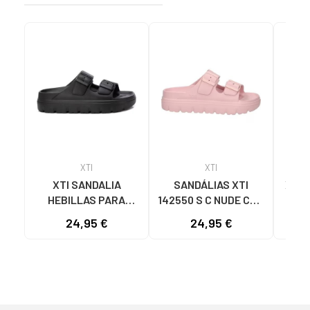
XTI
XTI
XTI SANDALIA
SANDÁLIAS XTI
XTI 
HEBILLAS PARA
142550 S C NUDE COM
1
MUJER 142550 NEGRO
TIRA DUPLA S C NUDE
M
24,95 €
24,95 €
33