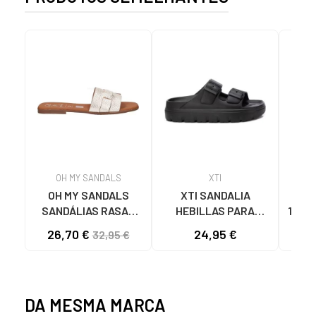
OH MY SANDALS
XTI
OH MY SANDALS
XTI SANDALIA
SA
SANDÁLIAS RASAS
HEBILLAS PARA
1425
5800-DO135 DOYA
MUJER 142550 NEGRO
TIRA
26,70 €
24,95 €
32,95 €
DOYA CHAMPAN
DA MESMA MARCA