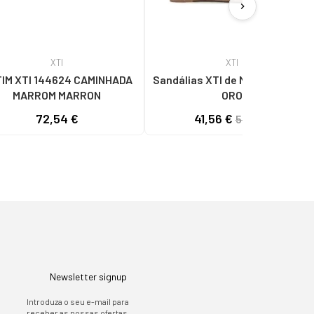
chevron_right
XTI
XTI
IM XTI 144624 CAMINHADA
Sandálias XTI de Mulher 142746
MARROM MARRON
ORO
72,54 €
41,56 €
51,95 €
Newsletter signup
Introduza o seu e-mail para
receber as nossas ofertas.