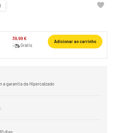

1
39,99 €
Adicionar ao carrinho
Grátis
 a garantia da Hipercalzado
.
30 dias