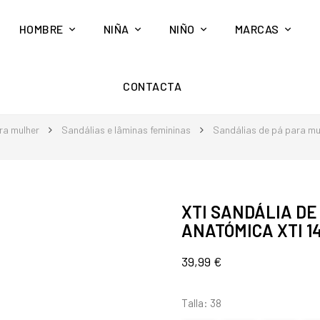
HOMBRE
NIÑA
NIÑO
MARCAS
CONTACTA
ra mulher
Sandálias e lâminas femininas
Sandálias de pá para mu
XTI SANDÁLIA DE
ANATÓMICA XTI 1
39,99 €
Talla: 38