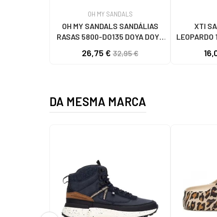
OH MY SANDALS
OH MY SANDALS SANDÁLIAS
XTI S
RASAS 5800-DO135 DOYA DOYA
LEOPARDO 
CHAMPAN
26,75 €
16,
32,95 €
DA MESMA MARCA