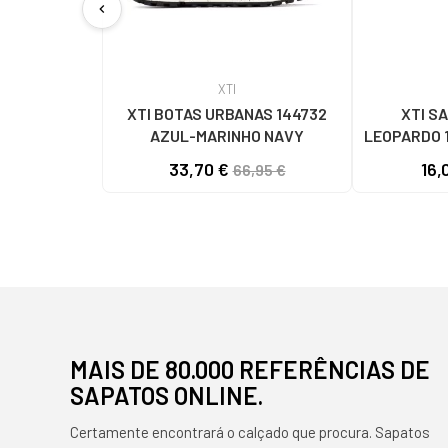
chevron_left
XTI
XTI BOTAS URBANAS 144732
XTI S
AZUL-MARINHO NAVY
LEOPARDO 
33,70 €
16,
66,95 €
MAIS DE 80.000 REFERÊNCIAS DE
SAPATOS ONLINE.
Certamente encontrará o calçado que procura. Sapatos