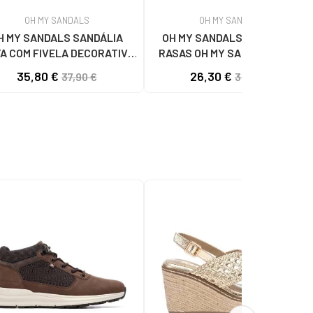
OH MY SANDALS
OH MY SANDALS
H MY SANDALS SANDÁLIA
OH MY SANDALS SANDÁLIAS
A COM FIVELA DECORATIVA
RASAS OH MY SANDALS 5810-
SALTO BAIXO DOYA MARRON
V150 EM DOURADO GOLD
35,80 €
26,30 €
37,90 €
34,95 €