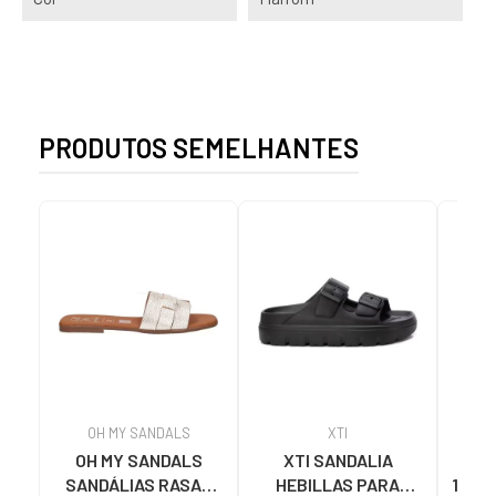
PRODUTOS SEMELHANTES
OH MY SANDALS
XTI
OH MY SANDALS
XTI SANDALIA
SA
SANDÁLIAS RASAS
HEBILLAS PARA
1425