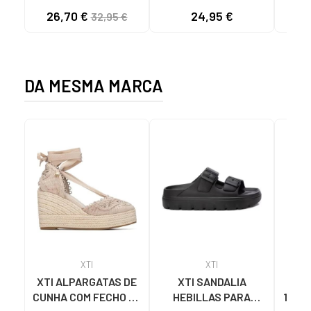
5800-DO135 DOYA
MUJER 142550 NEGRO
TIRA
26,70 €
24,95 €
32,95 €
DOYA CHAMPAN
DA MESMA MARCA
XTI
XTI
XTI ALPARGATAS DE
XTI SANDALIA
SA
CUNHA COM FECHO DE
HEBILLAS PARA
1425