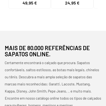
LAÇO 145422 BEIG
MUJER 142550 NEGRO
TIRA
49,95 €
24,95 €
MAIS DE 80.000 REFERÊNCIAS DE
SAPATOS ONLINE.
Certamente encontrará o calçado que procura. Sapatos
confortáveis, saltos estilosos, as botas mais legais, chinelos
ou tênis. Descubra a mais ampla seleção de sapatos das
marcas mais reconhecidas: Garatti, Lacoste, Mustang,
Kappa, Disney, John Smith, Pepe Jeans, ... e muito mais.
Encontre em nosso catálogo online todos os tipos de calçados
para mulheres, homens, meninos e meninas.