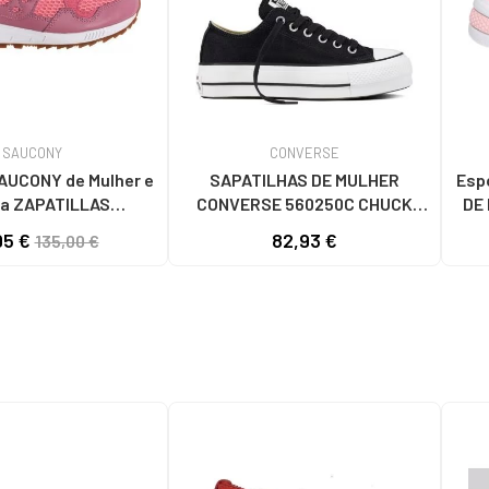
SAUCONY
CONVERSE
SAPATILHAS DE MULHER
Esp
a ZAPATILLAS
CONVERSE 560250C CHUCK
DE
IVAS ORIGINALS
TAYLOR ALL STAR LIFT
01
95 €
82,93 €
135,00 €
 5000 - S60719
PLATFORM CANVAS LOW BLACK
HOMBRE ROSA