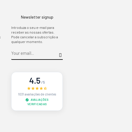
Newsletter signup
Introduza o seu e-mail para
receber as nossas ofertas.
s
Pode cancelar a subscrição a
qualquer momento.
4.5
/5
1031 avaliações de clientes
AVALIAÇÕES
VERIFICADAS