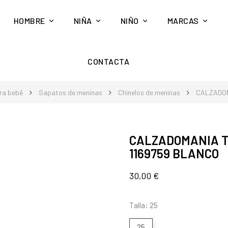
HOMBRE
NIÑA
NIÑO
MARCAS
CONTACTA
ra bebê
Sapatos de meninas
Chinelos de meninas
CALZADOM
CALZADOMANIA T
1169759 BLANCO
30,00 €
Talla: 25
25