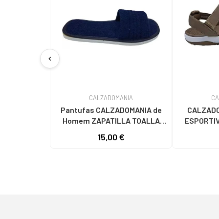
chevron_left
CALZADOMANIA
CA
Pantufas CALZADOMANIA de
CALZADO
Homem ZAPATILLA TOALLA
ESPORTIV
MARINO
15,00 €