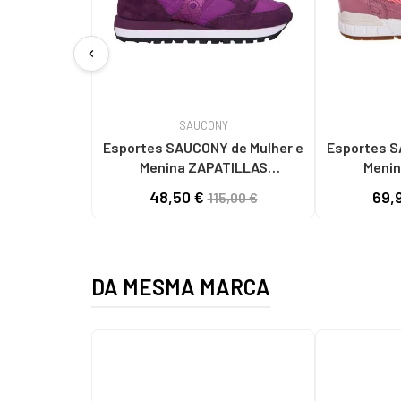
chevron_left
SAUCONY
Esportes SAUCONY de Mulher e
Esportes SAUCONY de Mulher e
Menina ZAPATILLAS
Menin
DEPORTIVAS JAZZ ORIGINAL -
DEPORT
48,50 €
69,
115,00 €
S1044 HOMBRE MORADO
SHADOW
DA MESMA MARCA