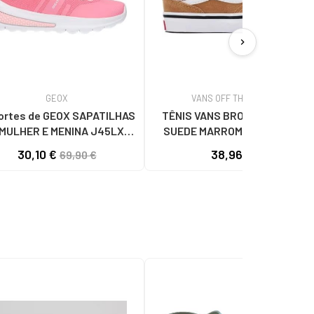
chevron_right
GEOX
VANS OFF THE WALL
ortes de GEOX SAPATILHAS
TÊNIS VANS BROOKLYN LS V
 MULHER E MENINA J45LXB
SUEDE MARROM PARA BEBÊ
59J J ACTIVART C7Q1Z LT
MARRóN
30,10 €
38,96 €
69,90 €
CORAL-WHITE