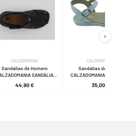
chevron_right
CALZADOMANIA
CALZADOMANIA
Sandálias de Homem
Sandálias de Menina
ALZADOMANIA SANDÁLIA
CALZADOMANIA DE EM PELE
SCULINA EM COURO PRETO
BRANCO E PRATA BLANCO
44,90 €
35,00 €
NEGRO