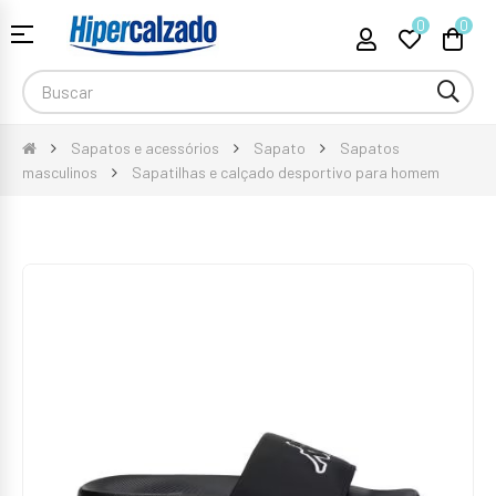
0
0
Toggle
☰
navigation
Sapatos e acessórios
Sapato
Sapatos
masculinos
Sapatilhas e calçado desportivo para homem