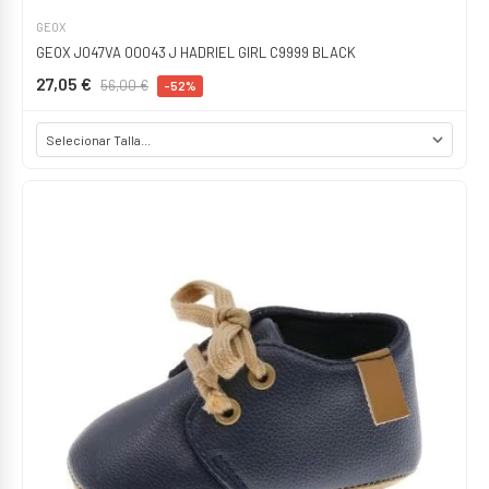
GEOX
GEOX J047VA 00043 J HADRIEL GIRL C9999 BLACK
27,05 €
56,00 €
-52%