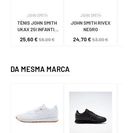
JOHN SMITH
JOHN SMITH
TÊNIS JOHN SMITH
JOHN SMITH RIVEX
GEOX
UKAX 25I INFANTIL
NEGRO
FLE
AZUL MARINO
LIMA
25,60 €
24,70 €
28
56,00 €
53,00 €
DA MESMA MARCA