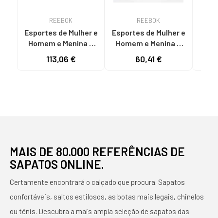
REEBOK
REEBOK
Esportes de Mulher e
Esportes de Mulher e
Espo
Homem e Menina e
Homem e Menina e
e Mu
Menino REEBOK
Menino REEBOK
Menin
113,06 €
60,41 €
CALZADO GY0952
CALZADO MARCA
CLA
BLANCA
MODELO CL LTHR
GY
NEGRO
MAIS DE 80.000 REFERÊNCIAS DE
SAPATOS ONLINE.
Certamente encontrará o calçado que procura. Sapatos
confortáveis, saltos estilosos, as botas mais legais, chinelos
ou tênis. Descubra a mais ampla seleção de sapatos das