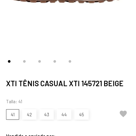
XTI TÊNIS CASUAL XTI 145721 BEIGE
Talla: 41

41
42
43
44
45
Vendido e enviado por: