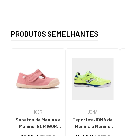
PRODUTOS SEMELHANTES
IGOR
JOMA
Sapatos de Menina e
Esportes JOMA de
RE
Menino IGOR IGOR
Menina e Menino
PEPITO BAREFOOT
BOTA TOP FLEX 2511