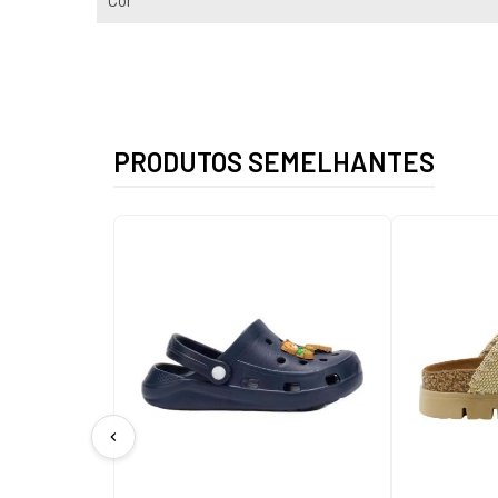
Cor
PRODUTOS SEMELHANTES
chevron_left