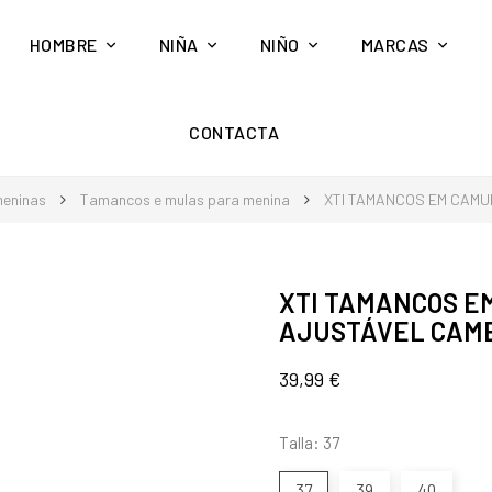
HOMBRE
NIÑA
NIÑO
MARCAS
CONTACTA
meninas
Tamancos e mulas para menina
XTI TAMANCOS EM CAMU
XTI TAMANCOS E
AJUSTÁVEL CAM
39,99 €
Talla: 37
37
39
40