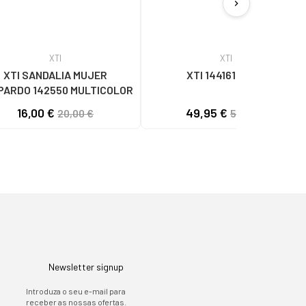
chevron_right
XTI
XTI
XTI SANDALIA MUJER
XTI 144161 BEIGE
PARDO 142550 MULTICOLOR
16,00 €
49,95 €
20,00 €
59,95 €
Newsletter signup
Introduza o seu e-mail para
receber as nossas ofertas.