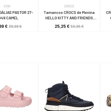
STAY
CROCS
ÁLIAS PASTOR 27-
Tamancos CROCS de Menina
CR
049 CAMEL
HELLO KITTY AND FRIENDS
ROSA
99 €
25,25 €
39,99 €
50,95 €