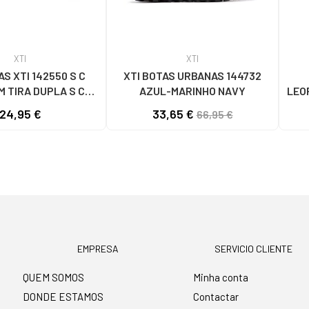
XTI
XTI
S XTI 142550 S C
XTI BOTAS URBANAS 144732
M TIRA DUPLA S C
AZUL-MARINHO NAVY
LEO
NUDE
24,95 €
33,65 €
66,95 €
EMPRESA
SERVICIO CLIENTE
QUEM SOMOS
Minha conta
DONDE ESTAMOS
Contactar