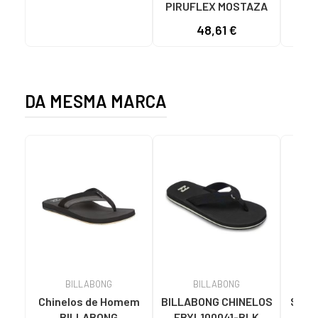
PIRUFLEX MOSTAZA
Y
C
48,61 €
94
DA MESMA MARCA
BILLABONG
BILLABONG
Chinelos de Homem
BILLABONG CHINELOS
Sand
BILLABONG
EBYL100041-BLK