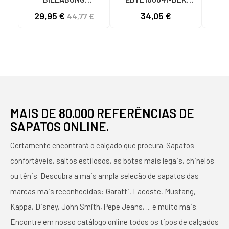
CHANCLAS ALL DAY
PARA HOMEM BLACK
CHA
29,95 €
34,05 €
39
44,77 €
IMPACT NEGRO
MAIS DE 80.000 REFERÊNCIAS DE
SAPATOS ONLINE.
Certamente encontrará o calçado que procura. Sapatos
confortáveis, saltos estilosos, as botas mais legais, chinelos
ou tênis. Descubra a mais ampla seleção de sapatos das
marcas mais reconhecidas: Garatti, Lacoste, Mustang,
Kappa, Disney, John Smith, Pepe Jeans, ... e muito mais.
Encontre em nosso catálogo online todos os tipos de calçados