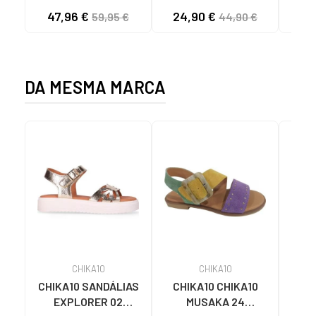
DEPORTIVAS DE
ZAPATO DE VELA
47,96 €
24,90 €
27
59,95 €
44,90 €
HOMBRE K130-7 LAV
GLOBEK DA MARRON
TAUPELAV TAUPE
DA MESMA MARCA
CHIKA10
CHIKA10
CHIKA10 SANDÁLIAS
CHIKA10 CHIKA10
CHIK
EXPLORER 02
MUSAKA 24
T