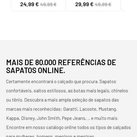
METALIZADAS COM
SANDÁLIAS
24,99 €
29,99 €
55
49,99 €
49,99 €
PLATAFORMA
MULTICOLORES
PLATINO-LG GOLD
MULTI-MORADO-
PURPLE
MAIS DE 80.000 REFERÊNCIAS DE
SAPATOS ONLINE.
Certamente encontrará o calçado que procura. Sapatos
confortáveis, saltos estilosos, as botas mais legais, chinelos
ou tênis. Descubra a mais ampla seleção de sapatos das
marcas mais reconhecidas: Garatti, Lacoste, Mustang,
Kappa, Disney, John Smith, Pepe Jeans, ... e muito mais.
Encontre em nosso catálogo online todos os tipos de calçados
para mulheres, homens, meninos e meninas.