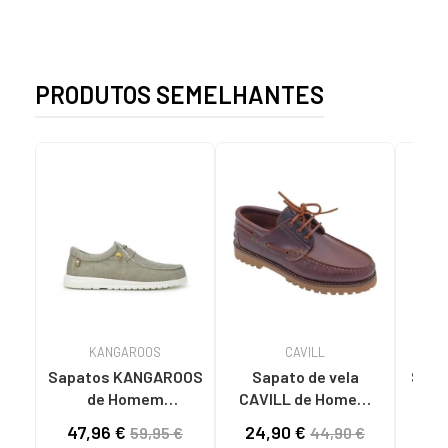
PRODUTOS SEMELHANTES
KANGAROOS
CAVILL
Sapatos KANGAROOS
Sapato de vela
SPAG
de Homem
CAVILL de Homem
DE 
DEPORTIVAS DE
ZAPATO DE VELA
47,96 €
24,90 €
27
59,95 €
44,90 €
HOMBRE K130-7 LAV
GLOBEK DA MARRON