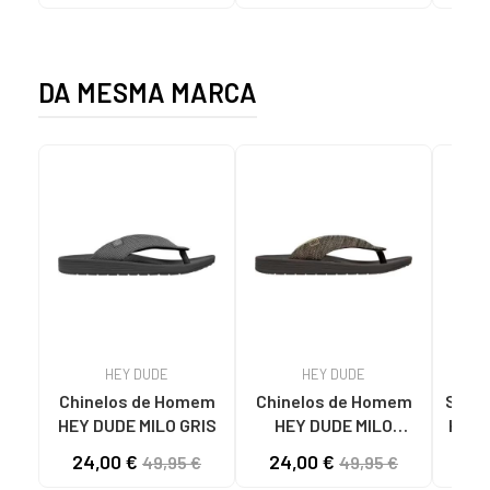
TAUPELAV TAUPE
DA MESMA MARCA
HEY DUDE
HEY DUDE
Chinelos de Homem
Chinelos de Homem
Sapat
HEY DUDE MILO GRIS
HEY DUDE MILO
Home
MARRON
HO
24,00 €
24,00 €
36
49,95 €
49,95 €
CONW