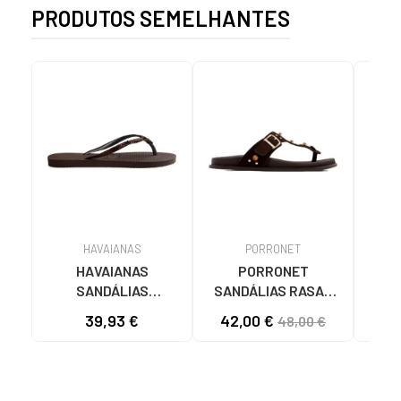
PRODUTOS SEMELHANTES
HAVAIANAS
PORRONET
O
HAVAIANAS
PORRONET
OH
SANDÁLIAS
SANDÁLIAS RASAS
SAND
CASTANHAS PARA
3294 COM TACHAS E
C
39,93 €
42,00 €
37
48,00 €
MULHER MARRóN
FIVELA MARRóN
DECO
DE 