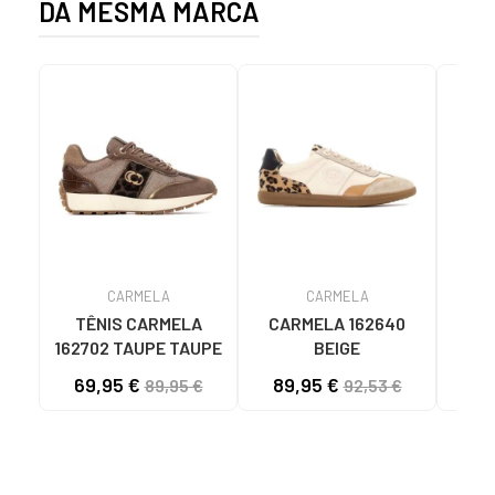
DA MESMA MARCA
CARMELA
CARMELA
TÊNIS CARMELA
CARMELA 162640
162702 TAUPE TAUPE
BEIGE
D
CA
69,95 €
89,95 €
89,95 €
92,53 €
MU
MUL
MULH