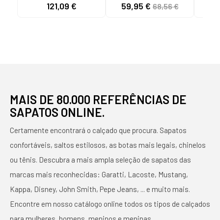
KAYANO 28 BLANCO
1011B963-402 AZUL
D
121,09 €
59,95 €
68,56 €
MARINHO E CORAL
1011B
NAN
D
MAIS DE 80.000 REFERÊNCIAS DE
SAPATOS ONLINE.
Certamente encontrará o calçado que procura. Sapatos
confortáveis, saltos estilosos, as botas mais legais, chinelos
ou tênis. Descubra a mais ampla seleção de sapatos das
marcas mais reconhecidas: Garatti, Lacoste, Mustang,
Kappa, Disney, John Smith, Pepe Jeans, ... e muito mais.
Encontre em nosso catálogo online todos os tipos de calçados
para mulheres, homens, meninos e meninas.