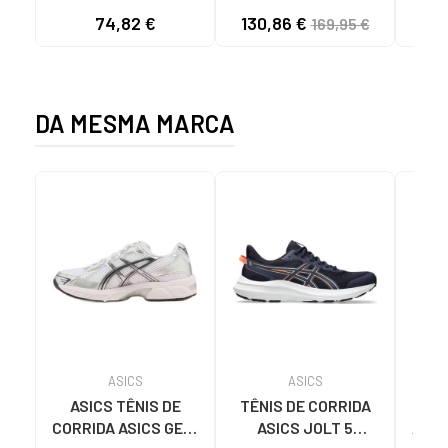
FEMININO HJ8485-
UNISEXO RR100W2510
AZU
74,82 €
130,86 €
25
169,95 €
005 PRETO-ROSA NAN
ROSA
DA MESMA MARCA
ASICS
ASICS
ASICS TÊNIS DE
TÊNIS DE CORRIDA
TÊN
CORRIDA ASICS GEL-
ASICS JOLT 5
ASIC