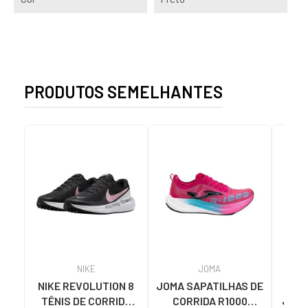
PRODUTOS SEMELHANTES
NIKE
JOMA
NIKE REVOLUTION 8
JOMA SAPATILHAS DE
TÊN
TÊNIS DE CORRIDA
CORRIDA R1000
JOHN